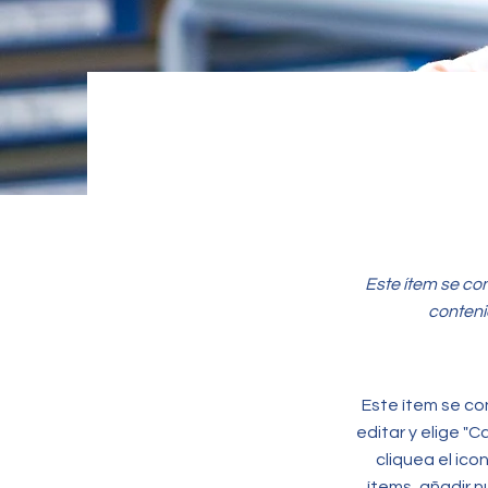
Este ítem se co
conteni
Este ítem se co
editar y elige "C
cliquea el ico
ítems, añadir 