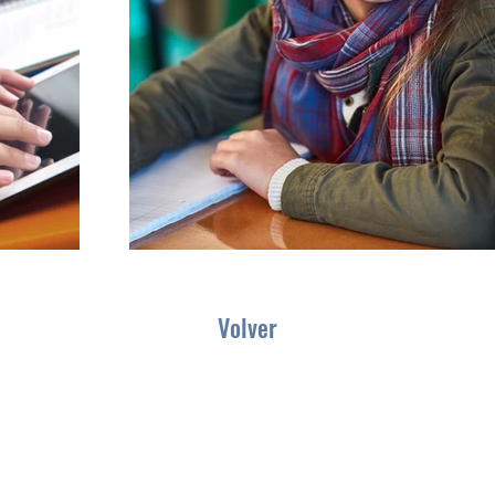
Volver
T: +1 (415) 420 55 42.
easyonlineclass
@gmail.
com